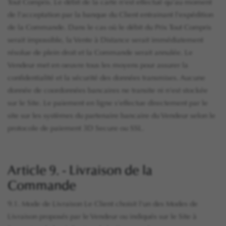
Tout Compris. Le débit de la carte n'est effectué qu'au moment
de l'acceptation par la banque du Client entrainant l'expédition
de la Commande. Dans le cas où le débit du Prix Tout Compris
serait impossible, la Vente à Distance serait immédiatement
résolue de plein droit et la Commande serait annulée. Le
Vendeur met en oeuvre tous les moyens pour assurer la
confidentialité et la sécurité des données transmises. Aucune
donnée de coordonnées bancaires ne transite ni n'est stockée
sur le Site. Le paiement en ligne s'effectue directement par le
site sur les systèmes du partenaire bancaire du Vendeur selon le
protocole de paiement 3D Secure ou SSL.
Article 9. - Livraison de la
Commande
9.1. Mode de Livraison Le Client choisit l'un des Modes de
Livraison proposés par le Vendeur ou indiqués sur le Site à