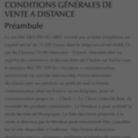
CONDITIONS GÉNÉRALES DE
VENTE A DISTANCE
Préambule
La société A&A DEVILLARD, société par actions simplifiées au
capital social de 15 245 Euros, dont le siège social est établi 13
rue du Closeau 71640 Mercurey - France, immatriculée au
registre du commerce et des sociétés de Chalon sur Saône sous
le numéro 482 787 330 (le « Vendeur ») commercialise,
notamment via son site internet http //www.domaines-
devillard.com/ ses produits au profit de tout acheteur
consommateur situé en France ou en Belgique, pour sa
consommation propre (le « Client »). Le Client s'interdit donc de
revendre les produits commandés. Le Vendeur a pour activité la
vente de vins de Bourgogne. La liste des biens proposés à la
vente à distance par le Vendeur peut notamment être consultée
sur le site disponible à l'adresse : http://www.domaines-
devillard.com Les présentes conditions générales de vente sont