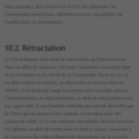
Sans préjudice des articles 9.5 et 10.2 des présentes, les
Commandes sont fermes, définitives et non susceptibles de
modification, ni d'annulation.
10.2. Rétractation
Le Client dispose d'un droit de rétractation qu'il peut exercer
dans un délai de quatorze (14) jours calendaires suivant la date
de la réception ou du retrait de la Commande. Dans le cas où
ce délai expire un samedi, un dimanche ou un jour férié ou
chômé, il est prolongé jusqu'au premier jour ouvrable suivant.
Conformément à la règlementation, le droit de rétractation n'est
pas applicable (i) aux Produits emballés qui ont été descellés par
le Client qui ne peuvent être restitués au Vendeur pour des
raisons de santé, ni (ii) aux boissons alcoolisées dont la Livraison
est différée au-delà de trente jours et dont la valeur convenue à
la conclusion du contrat dépend de fluctuations sur le marché