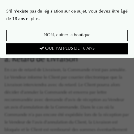
courent à compter de la date de Confirmation de la Commande
S'il n'existe pas de législation sur ce sujet, vous devez être âgé
par le Vendeur.
de 18 ans et plus.
NON, quitter la boutique
9.5. Retard de Livraison - Rupture de
stock
OUI, J'AI PLUS DE 18 ANS
a. Retard de Livraison
En cas de retard de Livraison, la Commande n'est pas annulée.
Le Vendeur informe le Client par courrier électronique que la
Livraison interviendra avec du retard. Le Client pourra alors
décider d'annuler la Commande et enverra par lettre
recommandée avec demande d'avis de réception au Vendeur
un avis d'annulation de la Commande. Dans le cas où la
Commande n'a pas encore été expédiée lors de la réception par
le Vendeur de l'avis d'annulation du Client, la Livraison est
bloquée et le Client est remboursé des sommes éventuellement