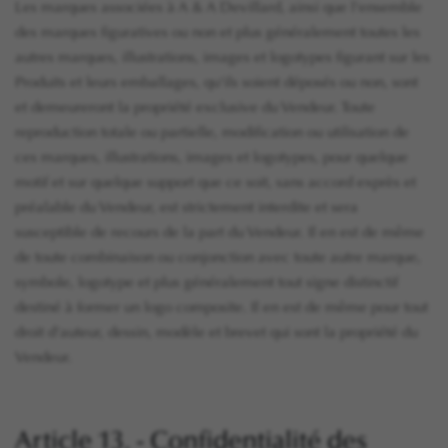
Les marques associées à A & A Devillard, ainsi que l'ensemble
des marques figuratives ou non et plus généralement toutes les
autres marques, illustrations, images et logotypes figurant sur les
Produits et leurs emballages, qu'ils soient déposés ou non, sont
et demeureront la propriété exclusive du Vendeur. Toute
reproduction totale ou partielle, modification ou utilisation de
ces marques, illustrations, images et logotypes, pour quelque
motif et sur quelque support que ce soit, sans accord exprès et
préalable du Vendeur, est strictement interdite et sera
susceptible de recours de la part du Vendeur. Il en est de même
de toute combinaison ou conjonction avec toute autre marque,
symbole, logotype et plus généralement tout signe distinctif
destiné à former un logo composite. Il en est de même pour tout
droit d'auteur, dessin, modèle et brevet qui sont la propriété du
Vendeur.
Article 13. - Confidentialité des