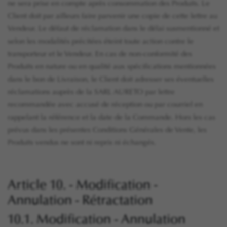
ne sera prise en compte après consommation des Produits. Le
Client doit par ailleurs faire parvenir une copie de cette lettre au
Vendeur. Le défaut de réclamation dans le délai susmentionné et
selon les modalités précitées éteint toute action contre le
transporteur et le Vendeur. En cas de non-conformité des
Produits en nature ou en qualité aux spécifications mentionnées
dans le bon de Livraison, le Client doit adresser ses éventuelles
réclamations auprès de la SARL AURETO par lettre
recommandée avec accusé de réception ou par courriel en
rappelant la référence et la date de la Commande. Hors les cas
prévus dans les présentes Conditions Générales de Vente, les
Produits vendus ne sont ni repris ni échangés.
Article 10. - Modification -
Annulation - Rétractation
10.1. Modification - Annulation