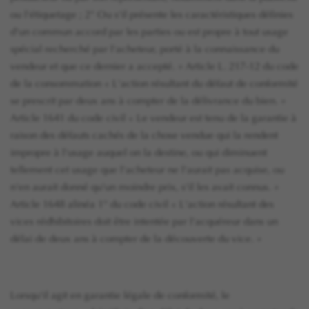
ou l'étiquetage ; 2° Ou s'il présente les caractéristiques définies
d'un commun accord par les parties ou est propre à tout usage
spécial recherché par l'acheteur, porté à la connaissance du
vendeur et que ce dernier a accepté. » Article L. 217-12 du code
de la consommation « L'action résultant du défaut de conformité
se prescrit par deux ans à compter de la délivrance du bien. »
Article 1641 du code civil « Le vendeur est tenu de la garantie à
raison des défauts cachés de la chose vendue qui la rendent
impropre à l'usage auquel on la destine, ou qui diminuent
tellement cet usage que l'acheteur ne l'aurait pas acquise, ou
n'en aurait donné qu'un moindre prix, s'il les avait connus. »
Article 1648 alinéa 1° du code civil « L'action résultant des
vices rédhibitoires doit être intentée par l'acquéreur dans un
délai de deux ans à compter de la découverte du vice. »
Lorsqu'il agit en garantie légale de conformité, le