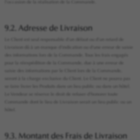
l'occasion de la réalisation de la Commande.
9.2. Adresse de Livraison
Le Client est seul responsable d'un défaut ou d'un retard de
Livraison dû à un manque d'indication ou d'une erreur de saisie
des informations lors de la Commande. Tous les frais engagés
pour la réexpédition de la Commande, due à une erreur de
saisie des informations par le Client lors de la Commande,
seront à la charge exclusive du Client. Le Client ne pourra pas
se faire livrer les Produits dans un lieu public ou dans un hôtel.
Le Vendeur se réserve le droit de refuser d'honorer toute
Commande dont le lieu de Livraison serait un lieu public ou un
hôtel.
9.3. Montant des Frais de Livraison