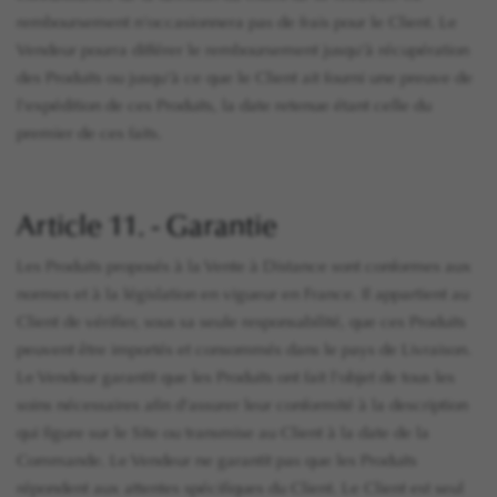
remboursement n'occasionnera pas de frais pour le Client. Le
Vendeur pourra différer le remboursement jusqu'à récupération
des Produits ou jusqu'à ce que le Client ait fourni une preuve de
l'expédition de ces Produits, la date retenue étant celle du
premier de ces faits.
Article 11. - Garantie
Les Produits proposés à la Vente à Distance sont conformes aux
normes et à la législation en vigueur en France. Il appartient au
Client de vérifier, sous sa seule responsabilité, que ces Produits
peuvent être importés et consommés dans le pays de Livraison.
Le Vendeur garantit que les Produits ont fait l'objet de tous les
soins nécessaires afin d'assurer leur conformité à la description
qui figure sur le Site ou transmise au Client à la date de la
Commande. Le Vendeur ne garantit pas que les Produits
répondent aux attentes spécifiques du Client. Le Client est seul