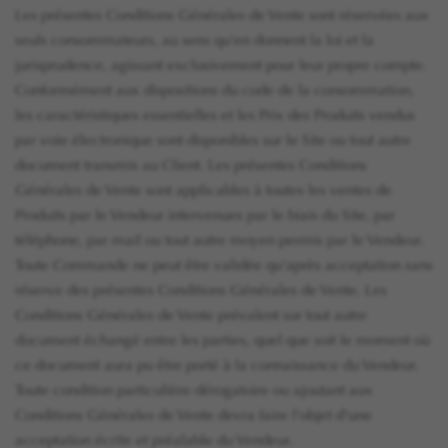
Les présentes Conditions Générales de Vente sont réservées aux
seuls consommateurs, au sens qu'en donnent la loi et la
jurisprudence, agissant exclusivement pour leur propre compte.
Conformément aux dispositions du code de la consommation,
les caractéristiques essentielles et les Prix des Produits vendus
par voie électronique sont disponibles sur le Site ou tout autre
document transmis au Client. Les présentes Conditions
Générales de Vente sont applicables à toutes les ventes de
Produits par le Vendeur intervenues par le biais du Site, par
téléphone, par mail ou tout autre moyen permis par le Vendeur.
Toute Commande ne peut être validée qu'après acceptation sans
réserve des présentes Conditions Générales de Vente. Les
Conditions Générales de Vente prévalent sur tout autre
document échangé entre les parties, quel que soit le moment où
ce document aura pu être porté à la connaissance du Vendeur.
Toute condition particulière dérogatoire ou ajoutant aux
Conditions Générales de Vente devra faire l'objet d'une
acceptation écrite et préalable du Vendeur.