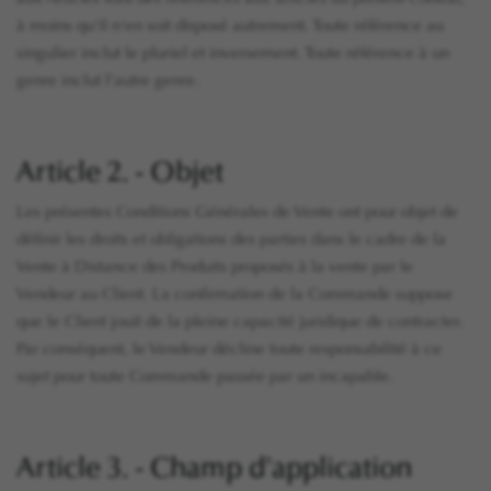
à moins qu'il n'en soit disposé autrement. Toute référence au
singulier inclut le pluriel et inversement. Toute référence à un
genre inclut l'autre genre.
Article 2. - Objet
Les présentes Conditions Générales de Vente ont pour objet de
définir les droits et obligations des parties dans le cadre de la
Vente à Distance des Produits proposés à la vente par le
Vendeur au Client. La confirmation de la Commande suppose
que le Client jouit de la pleine capacité juridique de contracter.
Par conséquent, le Vendeur décline toute responsabilité à ce
sujet pour toute Commande passée par un incapable.
Article 3. - Champ d'application