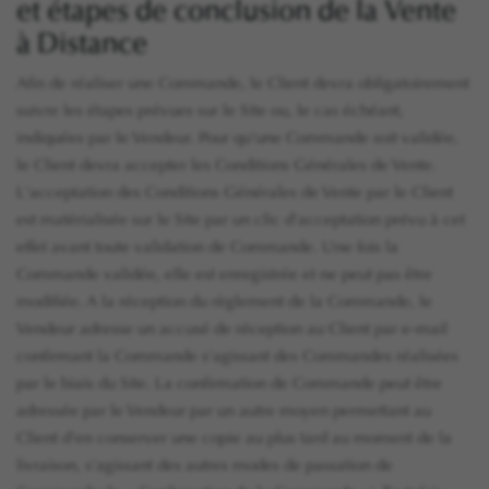
et étapes de conclusion de la Vente
à Distance
Afin de réaliser une Commande, le Client devra obligatoirement
suivre les étapes prévues sur le Site ou, le cas échéant,
indiquées par le Vendeur. Pour qu'une Commande soit validée,
le Client devra accepter les Conditions Générales de Vente.
L'acceptation des Conditions Générales de Vente par le Client
est matérialisée sur le Site par un clic d'acceptation prévu à cet
effet avant toute validation de Commande. Une fois la
Commande validée, elle est enregistrée et ne peut pas être
modifiée. A la réception du règlement de la Commande, le
Vendeur adresse un accusé de réception au Client par e-mail
confirmant la Commande s'agissant des Commandes réalisées
par le biais du Site. La confirmation de Commande peut être
adressée par le Vendeur par un autre moyen permettant au
Client d'en conserver une copie au plus tard au moment de la
livraison, s'agissant des autres modes de passation de