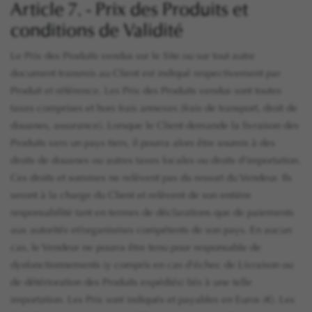
Article 7. - Prix des Produits et
conditions de Validité
Le Prix des Produits vendus sur le Site ou sur tout autre
document transmis au Client est indiqué respectivement par
Produit et référence. Les Prix des Produits vendus sont toutes
taxes comprises et hors frais annexes (frais de transport, droit de
douanes, assurance). Lorsque le Client demande la livraison des
Produits vers un pays tiers, il pourra alors être soumis à des
droits de douanes ou autres taxes locales ou droits d'importation.
Ces droits et sommes ne relèvent pas du ressort du Vendeur. Ils
seront à la charge du Client et relèvent de son entière
responsabilité tant en termes de déclarations que de paiements
aux autorités et/organismes compétents de son pays. En aucun
cas, le Vendeur ne pourra être tenu pour responsable de
dysfonctionnements (y compris en cas d'échec de Livraison ou
de détérioration des Produits expédiés) liés à une telle
importation. Les Prix sont indiqués et payables en Euros (€). Les