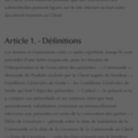
du Client. Il est toutefois possible que des différences non
substantielles puissent figurer sur le site internet ou tout autre
document transmis au Client.
Article 1. - Définitions
Les termes et expressions visés ci-après signifient, lorsqu'ils sont
précédés d'une lettre majuscule, pour les besoins de
l'interprétation et de l'exécution des présentes : « Commande » :
demande de Produits réalisée par le Client auprès du Vendeur ; «
Conditions Générales de Vente » : les Conditions Générales de
Vente qui font l'objet des présentes ; « Contrat » : le présent acte,
y compris son préambule et ses annexes ainsi que tout
amendement, substitution, extension ou renouvellement
intervenu aux présentes en vertu de la convention des parties ; «
Délai de Livraison » : période entre la date de Validation de la
Commande et la date de la Livraison de la Commande au Client
; « Frais de Livraison » : coût des frais engagés par le Vendeur