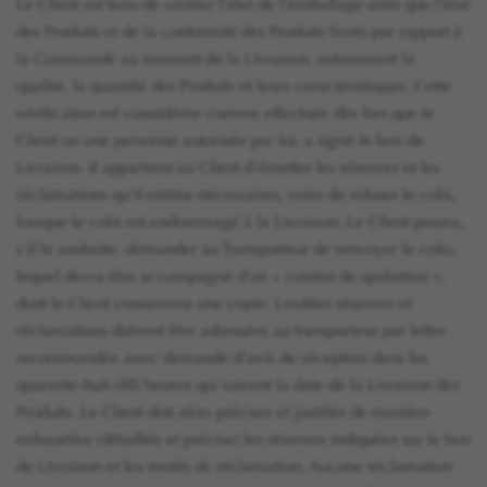
Le Client est tenu de vérifier l'état de l'emballage ainsi que l'état
des Produits et de la conformité des Produits livrés par rapport à
la Commande au moment de la Livraison, notamment la
qualité, la quantité des Produits et leurs caractéristiques. Cette
vérification est considérée comme effectuée dès lors que le
Client ou une personne autorisée par lui, a signé le bon de
Livraison. Il appartient au Client d'émettre les réserves et les
réclamations qu'il estime nécessaires, voire de refuser le colis,
lorsque le colis est endommagé à la Livraison. Le Client pourra,
s'il le souhaite, demander au Transporteur de renvoyer le colis,
lequel devra être accompagné d'un « constat de spoliation »,
dont le Client conservera une copie. Lesdites réserves et
réclamations doivent être adressées au transporteur par lettre
recommandée avec demande d'avis de réception dans les
quarante-huit (48) heures qui suivent la date de la Livraison des
Produits. Le Client doit alors préciser et justifier de manière
exhaustive (détaillée et précise) les réserves indiquées sur le bon
de Livraison et les motifs de réclamation. Aucune réclamation