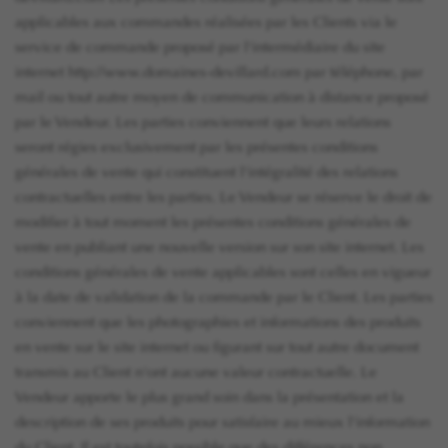
applicables aux commandes réalisées par les Clients via le
service de commande proposé par l'intermédiaire du site
internet http://www.domaines-devillard.com par téléphone, par
mail ou tout autre moyen de communication à distance proposé
par le Vendeur. Les parties conviennent que leurs relations
seront régies exclusivement par les présentes conditions
générales de vente qui constituent l'intégralité des relations
contractuelles entre les parties. Le Vendeur se réserve le droit de
modifier à tout moment les présentes conditions générales de
vente en publiant une nouvelle version sur son site internet. Les
conditions générales de vente applicables sont celles en vigueur
à la date de validation de la commande par le Client. Les parties
conviennent que les photographies et informations des produits
en vente sur le site internet ou figurant sur tout autre document
transmis au Client n'ont aucune valeur contractuelle. Le
Vendeur apporte le plus grand soin dans la présentation et la
description de ses produits pour satisfaire au mieux l'information