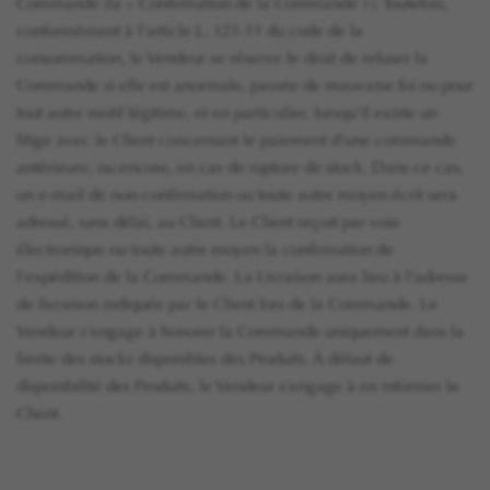
Commande (la « Confirmation de la Commande »). Toutefois,
conformément à l'article L. 121-11 du code de la
consommation, le Vendeur se réserve le droit de refuser la
Commande si elle est anormale, passée de mauvaise foi ou pour
tout autre motif légitime, et en particulier, lorsqu'il existe un
litige avec le Client concernant le paiement d'une commande
antérieure, ou encore, en cas de rupture de stock. Dans ce cas,
un e-mail de non-confirmation ou toute autre moyen écrit sera
adressé, sans délai, au Client. Le Client reçoit par voie
électronique ou toute autre moyen la confirmation de
l'expédition de la Commande. La Livraison aura lieu à l'adresse
de livraison indiquée par le Client lors de la Commande. Le
Vendeur s'engage à honorer la Commande uniquement dans la
limite des stocks disponibles des Produits. À défaut de
disponibilité des Produits, le Vendeur s'engage à en informer le
Client.