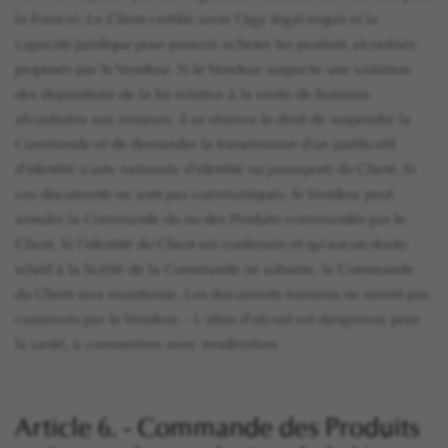
la France). Le Client certifie avoir l'âge légal requis et la
capacité juridique pour pouvoir acheter les produits alcoolisés
proposés par le Vendeur. Si le Vendeur suspecte une violation
des dispositions de la loi relative à la vente de boissons
alcoolisées aux mineurs, il se réserve le droit de suspendre la
Commande et de demander la transmission d'un justificatif
d'identité (carte nationale d'identité ou passeport) du Client. Si
ces documents ne sont pas communiqués, le Vendeur peut
annuler la Commande du ou des Produits commandés par le
Client. Si l'identité du Client est confirmée et qu'aucun doute
relatif à la licéité de la Commande ne subsiste, la Commande
du Client sera maintenue. Les documents transmis ne seront pas
conservés par le Vendeur. - L'abus d'alcool est dangereux pour
la santé, à consommer avec modération.
Article 6. - Commande des Produits