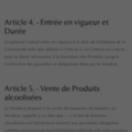
Article 4. - Entrée en vigueur et
Durée
Le présent Contrat entre en vigueur à la date de Validation de la
Commande telle que définie à l'Article 6. Le Contrat est conclu
pour la durée nécessaire à la fourniture des Produits, jusqu'à
l'extinction des garanties et obligations dues par le Vendeur.
Article 5. - Vente de Produits
alcoolisées
Le Vendeur propose à la vente des boissons alcoolisées. Le
Vendeur rappelle à ce titre que : - L'achat de boissons
alcoolisées est strictement réservé aux personnes désignées
comme majeures par leur législation nationale (dix-huit ans pour