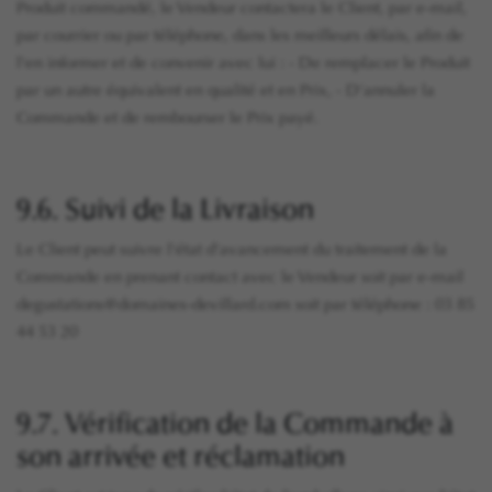
Produit commandé, le Vendeur contactera le Client, par e-mail,
par courrier ou par téléphone, dans les meilleurs délais, afin de
l'en informer et de convenir avec lui : - De remplacer le Produit
par un autre équivalent en qualité et en Prix, - D'annuler la
Commande et de rembourser le Prix payé.
9.6. Suivi de la Livraison
Le Client peut suivre l'état d'avancement du traitement de la
Commande en prenant contact avec le Vendeur soit par e-mail
degustations@domaines-devillard.com soit par téléphone : 03 85
44 53 20
9.7. Vérification de la Commande à
son arrivée et réclamation