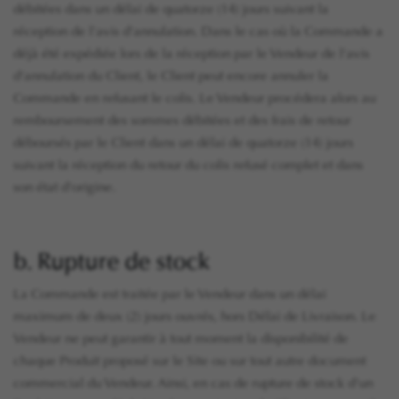
débitées dans un délai de quatorze (14) jours suivant la
réception de l'avis d'annulation. Dans le cas où la Commande a
déjà été expédiée lors de la réception par le Vendeur de l'avis
d'annulation du Client, le Client peut encore annuler la
Commande en refusant le colis. Le Vendeur procédera alors au
remboursement des sommes débitées et des frais de retour
déboursés par le Client dans un délai de quatorze (14) jours
suivant la réception du retour du colis refusé complet et dans
son état d'origine.
b. Rupture de stock
La Commande est traitée par le Vendeur dans un délai
maximum de deux (2) jours ouvrés, hors Délai de Livraison. Le
Vendeur ne peut garantir à tout moment la disponibilité de
chaque Produit proposé sur le Site ou sur tout autre document
commercial du Vendeur. Ainsi, en cas de rupture de stock d'un