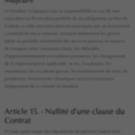
Majeure
Le Vendeur n'engagera pas sa responsabilité en cas de non-
exécution ou d'exécution partielle de ses obligations au titre du
Contrat, si cette non-exécution est provoquée par un évènement
constitutif de force majeure, incluant notamment les grèves
totale ou partielle notamment des services postaux et moyens
de transport et/ou communications, les difficultés
d'approvisionnement en matières premières, les changements
de la réglementation applicable, le feu, l'explosion, les
inondations, les accidents graves, les tremblements de terre, les
pandémies, évènements climatiques ou tout évènement
indépendant de la volonté du Vendeur.
Article 15. - Nullité d'une clause du
Contrat
Si l'une quelconque des stipulations du présent Contrat était