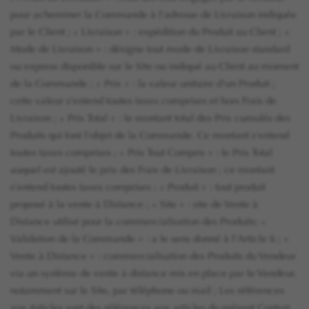
pour acheminer la Commande à l'adresse de Livraison indiquée
par le Client ; « Livraison » : expédition du Produit au Client ; «
Mode de Livraison » : désigne tout mode de Livraison standard
ou express disponible sur le Site ou indiqué au Client au moment
de la Commande ; « Prix » : la valeur unitaire d'un Produit ;
cette valeur s'entend toutes taxes comprises et hors Frais de
Livraison ; « Prix Total » : le montant total des Prix cumulés des
Produits qui font l'objet de la Commande. Ce montant s'entend
toutes taxes comprises ; « Prix Tout Compris » : le Prix Total
auquel est ajouté le prix des Frais de Livraison ; ce montant
s'entend toutes taxes comprises ; « Produit » : tout produit
proposé à la vente à Distance ; « Site » : site de Vente à
Distance utilisé pour la commercialisation des Produits; «
Validation de la Commande » : a le sens donné à l'Article 6 ; «
Vente à Distance » : commercialisation des Produits du Vendeur
via un système de vente à distance mis en place par le Vendeur,
notamment sur le Site, par téléphone ou mail ; Les références
aux Articles sont des références aux articles du présent Contrat,