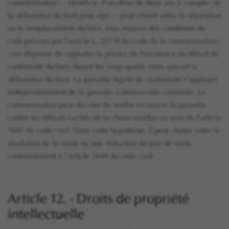
consommateur : - bénéficie d'un délai de deux ans à compter de
la délivrance du bien pour agir ; - peut choisir entre la réparation
ou le remplacement du bien, sous réserve des conditions de
coût prévues par l'article L. 217-9 du code de la consommation ;
- est dispensé de rapporter la preuve de l'existence du défaut de
conformité du bien durant les vingt-quatre mois suivant la
délivrance du bien. La garantie légale de conformité s'applique
indépendamment de la garantie commerciale consentie. Le
consommateur peut décider de mettre en œuvre la garantie
contre les défauts cachés de la chose vendue au sens de l'article
1641 du code civil. Dans cette hypothèse, il peut choisir entre la
résolution de la vente ou une réduction du prix de vente
conformément à l'article 1644 du code civil.
Article 12. - Droits de propriété
intellectuelle