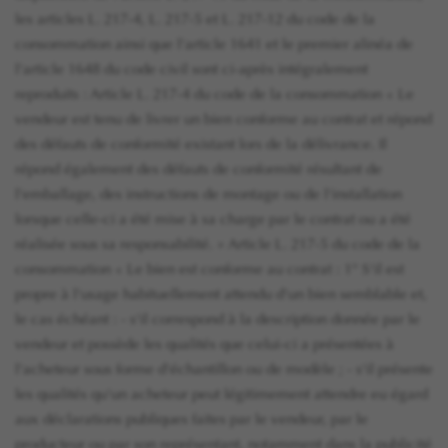
les articles L. 217-4, L. 217-5 et L. 217-12 du code de la
consommation ainsi que l'article 1641 et le premier alinéa de
l'article 1648 du code civil sont ci-après intégralement
reproduits : Article L. 217-4 du code de la consommation « Le
vendeur est tenu de livrer un bien conforme au contrat et répond
des défauts de conformité existant lors de la délivrance. Il
répond également des défauts de conformité résultant de
l'emballage, des instructions de montage ou de l'installation
lorsque celle-ci a été mise à sa charge par le contrat ou a été
réalisée sous sa responsabilité. » Article L. 217-5 du code de la
consommation « Le bien est conforme au contrat : 1° S'il est
propre à l'usage habituellement attendu d'un bien semblable et,
le cas échéant : - s'il correspond à la description donnée par le
vendeur et possède les qualités que celui-ci a présentées à
l'acheteur sous forme d'échantillon ou de modèle ; - s'il présente
les qualités qu'un acheteur peut légitimement attendre eu égard
aux déclarations publiques faites par le vendeur, par le
producteur ou par son représentant, notamment dans la publicité