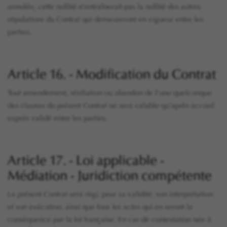
annulée, cette nullité n'entraînerait pas la nullité des autres
stipulations du Contrat qui demeureront en vigueur entre les
parties.
Article 16. - Modification du Contrat
Tout amendement, résiliation ou abandon de l'une quelconque
des clauses du présent Contrat ne sera valable qu'après accord
exprès validé entre les parties.
Article 17. - Loi applicable -
Médiation - Juridiction compétente
Le présent Contrat sera régi, pour sa validité, son interprétation
et son exécution, ainsi que tous les actes qui en seront la
conséquence par la loi française. En cas de contestation née à