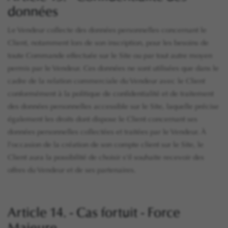
données
Le Vendeur collecte des données personnelles concernant le
Client, notamment lors de son inscription, pour les besoins de
toute Commande effectuée sur le Site ou par tout autre moyen
permis par le Vendeur. Ces données ne sont utilisées que dans le
cadre de la relation commerciale du Vendeur avec le Client
conformément à la politique de confidentialité et de traitement
des données personnelles accessible sur le Site, laquelle précise
également les droits dont dispose le Client concernant ses
données personnelles collectées et traitées par le Vendeur. À
l'occasion de la création de son compte client sur le Site, le
Client aura la possibilité de choisir s'il souhaite recevoir des
offres du Vendeur et de ses partenaires.
Article 14. - Cas fortuit - Force