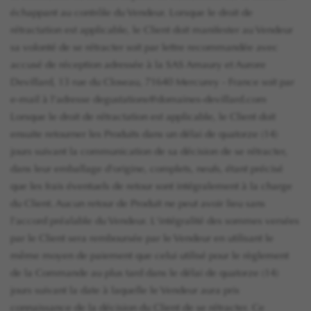
échappant au contrôle du Vendeur. Lorsque le droit de
rétractation est applicable, le Client doit manifester au Vendeur
sa volonté de se rétracter soit par lettre recommandée avec
accusé de réception adressée à la SAS Amaury et Aurore
Devillard, 13 rue du Closeau, 71640 Mercurey - France soit par
e-mail à l'adresse degustations@domaines-devillard.com
Lorsque le droit de rétractation est applicable, le Client doit
ensuite retourner les Produits dans un délai de quatorze (14)
jours suivant la communication de sa décision de se rétracter,
dans leur emballage d'origine, complets, neufs, étant précisé
que les frais éventuels de retour sont intégralement à la charge
du Client. Aucun retour de Produit ne peut avoir lieu sans
l'accord préalable du Vendeur. L'intégralité des sommes versées
par le Client sera remboursée par le Vendeur en utilisant le
même moyen de paiement que celui utilisé pour le règlement
de la Commande au plus tard dans le délai de quatorze (14)
jours suivant la date à laquelle le Vendeur aura pris
connaissance de la décision du Client de se rétracter. Ce