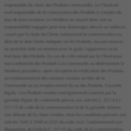
responsable du choix des Produits commandés. Le Client est
seul responsable de la conservation des Produits à compter du
jour de leur Livraison. Le Vendeur ne saurait donc voir sa
responsabilité engagée pour tous dommages directs ou indirects
causés par la faute du Client, notamment la consommation au-
delà de la date limite indiquée sur les Produits. Aucune réserve
ne peut être faite en relation avec le goût, l'apparence ou la
fraîcheur des Produits. En cas de colis refusé par le Client pour
non-conformité des Produits à la Commande ou détérioration le
Vendeur procédera, après réception et vérification des Produits,
au remboursement des sommes versées au titre de la
Commande ou au remplacement du ou des Produits. Garantie
légale : Les Produits vendus sont également couverts par la
garantie légale de conformité prévue aux articles L. 217-4 à L.
217-13 du code de la consommation et de la garantie relative
aux défauts de la chose vendue, dans les conditions prévues aux
articles 1641 à 1648 et 2232 du code civil. Conformément aux
dispositions de l'article L. 217-15 du code de la consommation,